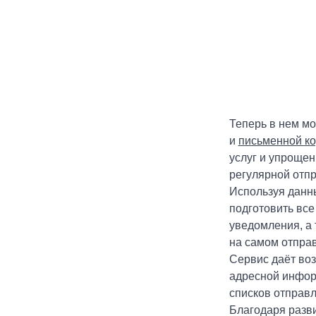
Теперь в нем мо
и
письменной к
услуг и упроще
регулярной отп
Используя данны
подготовить вс
уведомления, а
на самом отправ
Сервис даёт во
адресной инфор
списков отправл
Благодаря разв