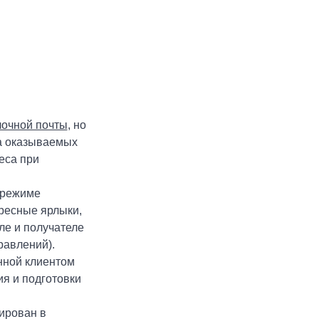
очной почты
, но
ва оказываемых
еса при
 режиме
ресные ярлыки,
ле и получателе
равлений).
нной клиентом
я и подготовки
ирован в