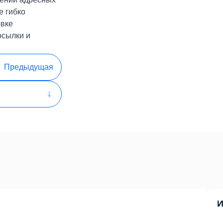
е гибко
овке
осылки и
Предыдущая
И