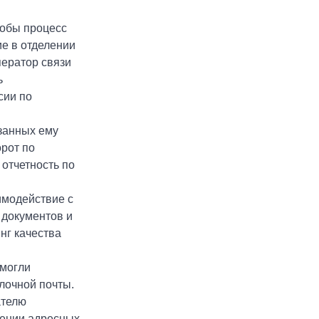
тобы процесс
е в отделении
ператор связи
ь
сии по
азанных ему
орот по
отчетность по
имодействие с
 документов и
нг качества
смогли
лочной почты.
ателю
нении адресных