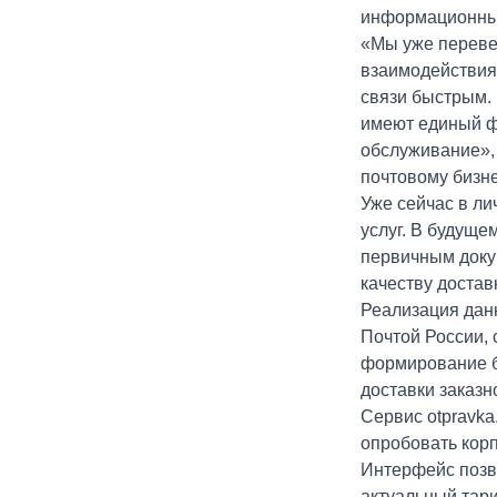
информационные
«Мы уже перевел
взаимодействия
связи быстрым. 
имеют единый фо
обслуживание», 
почтовому бизне
Уже сейчас в ли
услуг. В будуще
первичным докум
качеству достав
Реализация данн
Почтой России, 
формирование бу
доставки заказн
Сервис otpravka
опробовать кор
Интерфейс позво
актуальный тар