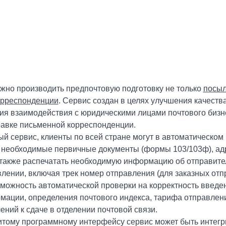
жно производить предпочтовую подготовку не только
посыл
орреспонденции
. Сервис создан в целях улучшения качест
ния взаимодействия с юридическими лицами почтового бизн
равке письменной корреспонденции.
й сервис, клиенты по всей стране могут в автоматическом
е необходимые первичные документы (формы 103/103ф), ад
 также распечатать необходимую информацию об отправите
лении, включая трек номер отправления (для заказных отп
зможность автоматической проверки на корректность введе
мации, определения почтового индекса, тарифа отправлени
ений к сдаче в отделении почтовой связи.
итому программному интерфейсу сервис может быть интегр