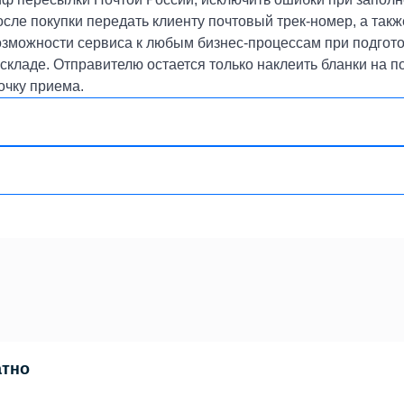
осле покупки передать клиенту почтовый трек-номер, а такж
озможности сервиса к любым бизнес-процессам при подгот
складе. Отправителю остается только наклеить бланки на п
очку приема.
атно