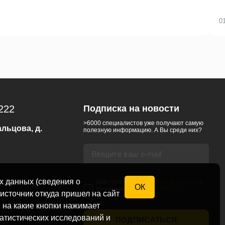
0
-222
Подписка на новости
>6000 специалистов уже получают самую
альцова, д.
полезную информацию. А Вы среди них?
х данных (сведения о
Даю согласие на
обработку данных
и
ОК
принимаю условия
политики
 источник откуда пришел на сайт
конфиденциальности
и на какие кнопки нажимает
татистических исследований и
ПОДПИСАТЬСЯ