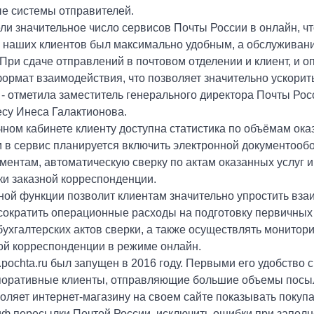
 системы отправителей.
и значительное число сервисов Почты России в онлайн, ч
 наших клиентов был максимально удобным, а обслуживани
При сдаче отправлений в почтовом отделении и клиент, и о
рмат взаимодействия, что позволяет значительно ускорит
- отметила заместитель генерального директора Почты Рос
су Инеса Галактионова.
чном кабинете клиенту доступна статистика по объёмам ок
м в сервис планируется включить электронной документооб
ентам, автоматическую сверку по актам оказанных услуг и 
ки заказной корреспонденции.
ой функции позволит клиентам значительно упростить вза
сократить операционные расходы на подготовку первичных
хгалтерских актов сверки, а также осуществлять монитори
ой корреспонденции в режиме онлайн.
.pochta.ru был запущен в 2016 году. Первыми его удобство 
поративные клиенты, отправляющие большие объемы посы
ляет интернет-магазину на своем сайте показывать покуп
иф пересылки Почтой России, исключить ошибки при запол